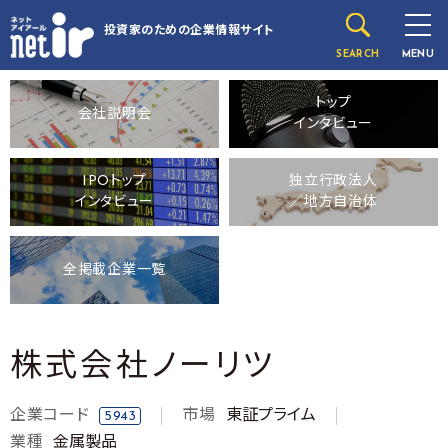
投資家のための
企業情報サイト
SEARCH
MENU
トップ
会社説明会
インタビュー
IPOトップ
独立行政法人
インタビュー
／地方自治体
全掲載企業一覧
株式会社ノーリツ
企業コード
市場
東証プライム
5943
業種
金属製品