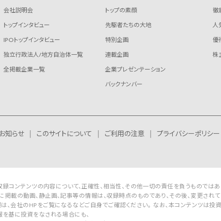
会社説明会
トップの素顔
徹
トップインタビュー
先駆者たちの大地
人
IPOトップインタビュー
特別企画
優
独立行政法人/地方自治体一覧
連載企画
株
全掲載企業一覧
企業プレゼンテーション
バックナンバー
お知らせ
このサイトについて
ご利用の注意
プライバシーポリシー
Rは収録コンテンツの内容について、正確性、相当性、その他一切の責任を負うものではあ
に掲載の動画、静止画、記事等の情報は、収録時点のものであり、その後、変更されて
は、会社のHPをご覧になるなどご自身でご確認ください。 なお、本コンテンツは投
報を基に投資をなされる場合にも、