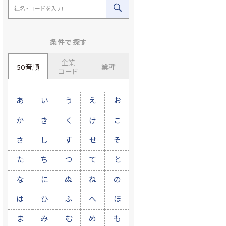
条件で探す
企業
50音順
業種
コード
あ
い
う
え
お
か
き
く
け
こ
さ
し
す
せ
そ
た
ち
つ
て
と
な
に
ぬ
ね
の
は
ひ
ふ
へ
ほ
ま
み
む
め
も