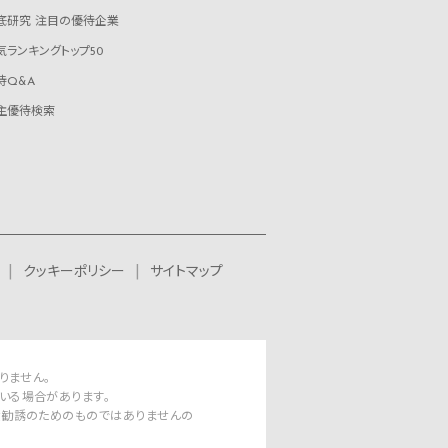
底研究 注目の優待企業
気ランキングトップ50
待Q&A
主優待検索
クッキーポリシー
サイトマップ
りません。
いる場合があります。
資勧誘のためのものではありませんの