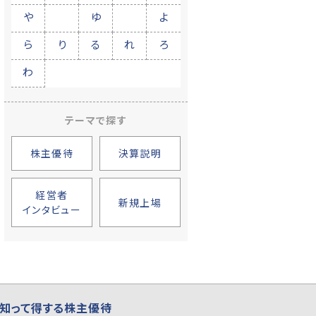
や
ゆ
よ
ら
り
る
れ
ろ
わ
テーマで探す
株主優待
決算説明
経営者
新規上場
インタビュー
知って得する株主優待