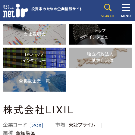
投資家のための
企業情報サイト
SEARCH
MENU
トップ
会社説明会
インタビュー
IPOトップ
独立行政法人
インタビュー
／地方自治体
全掲載企業一覧
株式会社LIXIL
企業コード
市場
東証プライム
5938
業種
金属製品