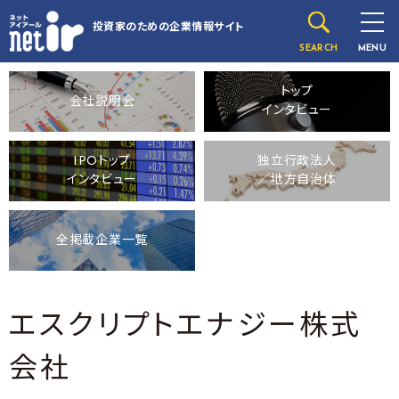
投資家のための
企業情報サイト
SEARCH
MENU
トップ
会社説明会
インタビュー
IPOトップ
独立行政法人
インタビュー
／地方自治体
全掲載企業一覧
エスクリプトエナジー株式
会社