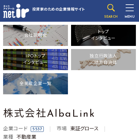
投資家のための
企業情報サイト
SEARCH
MENU
トップ
会社説明会
インタビュー
IPOトップ
独立行政法人
インタビュー
／地方自治体
全掲載企業一覧
株式会社AlbaLink
企業コード
市場
東証グロース
5537
業種
不動産業