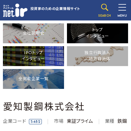
投資家のための
企業情報サイト
SEARCH
MENU
トップ
会社説明会
インタビュー
IPOトップ
独立行政法人
インタビュー
／地方自治体
全掲載企業一覧
愛知製鋼株式会社
企業コード
市場
東証プライム
業種
鉄鋼
5482