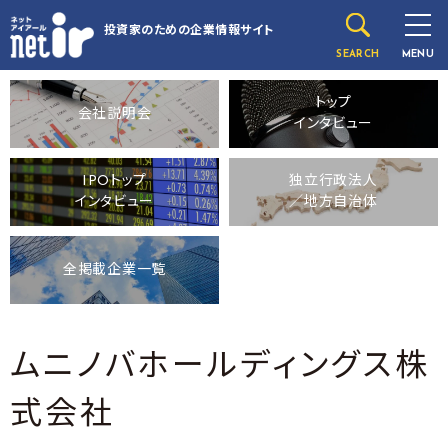
投資家のための
企業情報サイト
SEARCH
MENU
トップ
会社説明会
インタビュー
IPOトップ
独立行政法人
インタビュー
／地方自治体
全掲載企業一覧
ムニノバホールディングス株
式会社