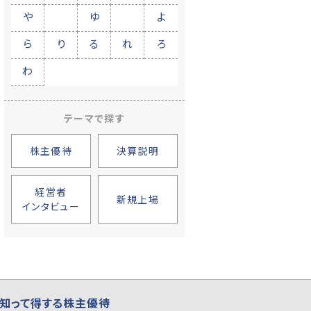
や
ゆ
よ
ら
り
る
れ
ろ
わ
テーマで探す
株主優待
決算説明
経営者
新規上場
インタビュー
知って得する株主優待