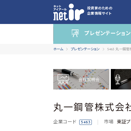
投資家のための
企業情報サイト
プレゼンテーション
ホーム
プレゼンテーション
5463 丸一鋼
会社説明会
丸一鋼管株式会
企業コード
市場
東証プ
5463