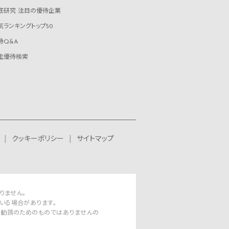
底研究 注目の優待企業
気ランキングトップ50
待Q&A
主優待検索
クッキーポリシー
サイトマップ
りません。
いる場合があります。
資勧誘のためのものではありませんの