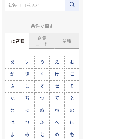
条件で探す
企業
50音順
業種
コード
あ
い
う
え
お
か
き
く
け
こ
さ
し
す
せ
そ
た
ち
つ
て
と
な
に
ぬ
ね
の
は
ひ
ふ
へ
ほ
ま
み
む
め
も