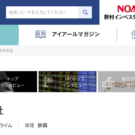
アイアールマガジン
管株式会社
トップ
IPOトップ
独立行
インタビュー
インタビュー
／地方
社
ライム
業種
鉄鋼