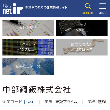
投資家のための
企業情報サイト
SEARCH
MENU
トップ
会社説明会
インタビュー
IPOトップ
独立行政法人
インタビュー
／地方自治体
全掲載企業一覧
中部鋼鈑株式会社
企業コード
市場
東証プライム
業種
鉄鋼
5461