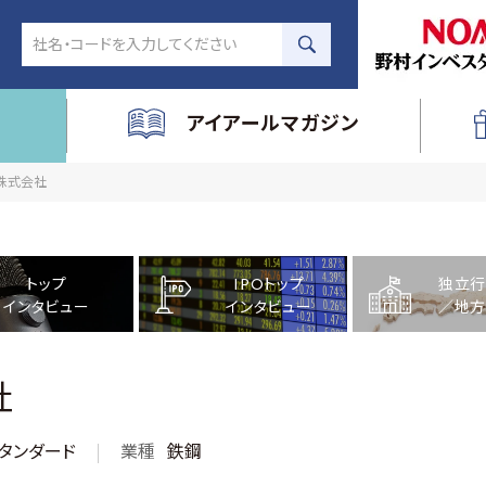
アイアールマガジン
鐵株式会社
トップ
IPOトップ
独立行
インタビュー
インタビュー
／地方
社
タンダード
業種
鉄鋼