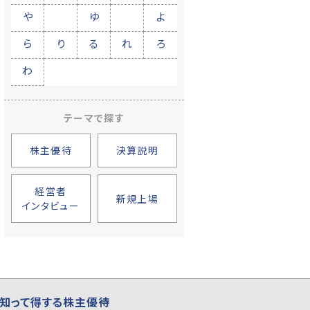
や
ゆ
よ
ら
り
る
れ
ろ
わ
テーマで探す
株主優待
決算説明
経営者
新規上場
インタビュー
知って得する株主優待