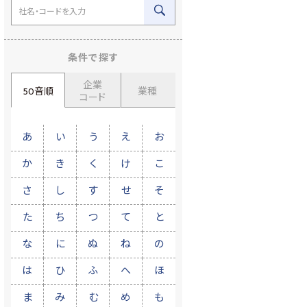
条件で探す
企業
50音順
業種
コード
あ
い
う
え
お
か
き
く
け
こ
さ
し
す
せ
そ
た
ち
つ
て
と
な
に
ぬ
ね
の
は
ひ
ふ
へ
ほ
ま
み
む
め
も