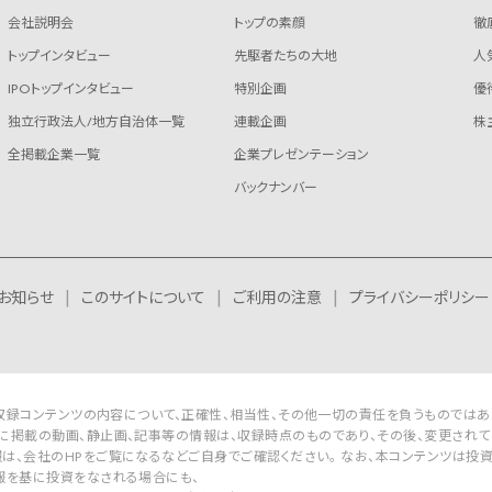
会社説明会
トップの素顔
徹
トップインタビュー
先駆者たちの大地
人
IPOトップインタビュー
特別企画
優
独立行政法人/地方自治体一覧
連載企画
株
全掲載企業一覧
企業プレゼンテーション
バックナンバー
お知らせ
このサイトについて
ご利用の注意
プライバシーポリシー
Rは収録コンテンツの内容について、正確性、相当性、その他一切の責任を負うものではあ
に掲載の動画、静止画、記事等の情報は、収録時点のものであり、その後、変更されて
は、会社のHPをご覧になるなどご自身でご確認ください。 なお、本コンテンツは投
報を基に投資をなされる場合にも、