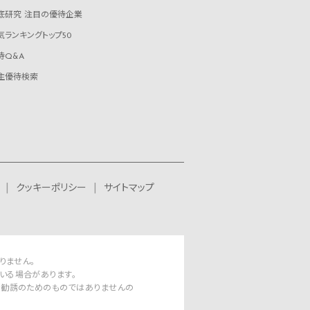
底研究 注目の優待企業
気ランキングトップ50
待Q&A
主優待検索
クッキーポリシー
サイトマップ
りません。
いる場合があります。
資勧誘のためのものではありませんの