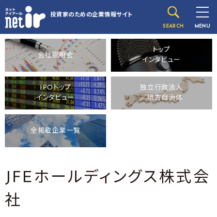
投資家のための
企業情報サイト
SEARCH
MENU
トップ
会社説明会
インタビュー
IPOトップ
独立行政法人
インタビュー
／地方自治体
全掲載企業一覧
JFEホールディングス株式会
社