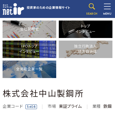
投資家のための
企業情報サイト
SEARCH
MENU
トップ
会社説明会
インタビュー
IPOトップ
独立行政法人
インタビュー
／地方自治体
全掲載企業一覧
株式会社中山製鋼所
企業コード
市場
東証プライム
業種
鉄鋼
5408