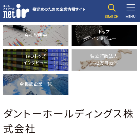
投資家のための
企業情報サイト
SEARCH
MENU
トップ
会社説明会
インタビュー
IPOトップ
独立行政法人
インタビュー
／地方自治体
全掲載企業一覧
ダントーホールディングス株
式会社