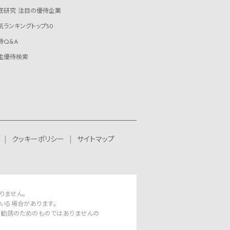
底研究 注目の優待企業
気ランキングトップ50
待Q&A
主優待検索
クッキーポリシー
サイトマップ
りません。
いる場合があります。
資勧誘のためのものではありませんの