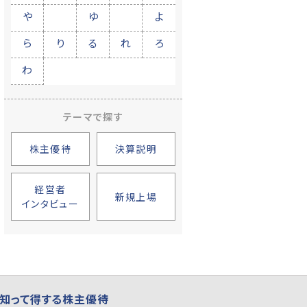
や
ゆ
よ
ら
り
る
れ
ろ
わ
テーマで探す
株主優待
決算説明
経営者
新規上場
インタビュー
知って得する株主優待