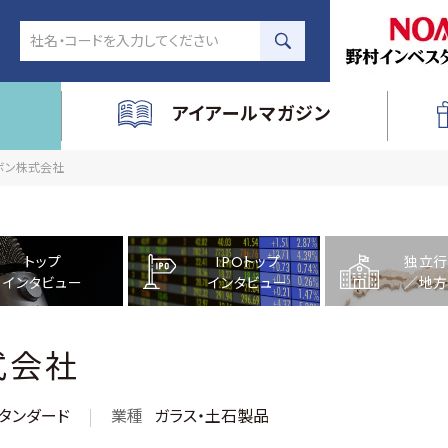
アイアールマガジン
カーボン株式会社
トップ
IPOトップ
独立行
インタビュー
インタビュー
／地方
式会社
タンダード
業種
ガラス・土石製品