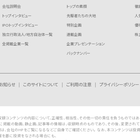
会社説明会
トップの素顔
徹
トップインタビュー
先駆者たちの大地
人
IPOトップインタビュー
特別企画
優
独立行政法人/地方自治体一覧
連載企画
株
全掲載企業一覧
企業プレゼンテーション
バックナンバー
お知らせ
このサイトについて
ご利用の注意
プライバシーポリシー
Rは収録コンテンツの内容について、正確性、相当性、その他一切の責任を負うものではあ
に掲載の動画、静止画、記事等の情報は、収録時点のものであり、その後、変更されて
は、会社のHPをご覧になるなどご自身でご確認ください。 なお、本コンテンツは投
報を基に投資をなされる場合にも、