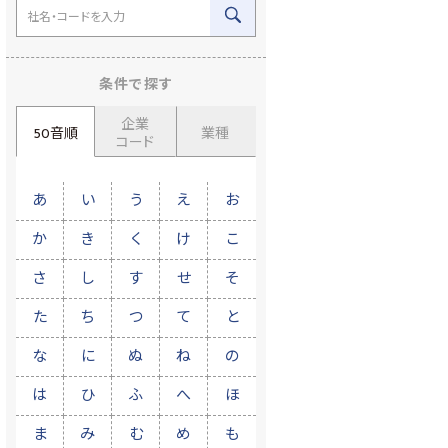
条件で探す
企業
50音順
業種
コード
あ
い
う
え
お
か
き
く
け
こ
さ
し
す
せ
そ
た
ち
つ
て
と
な
に
ぬ
ね
の
は
ひ
ふ
へ
ほ
ま
み
む
め
も