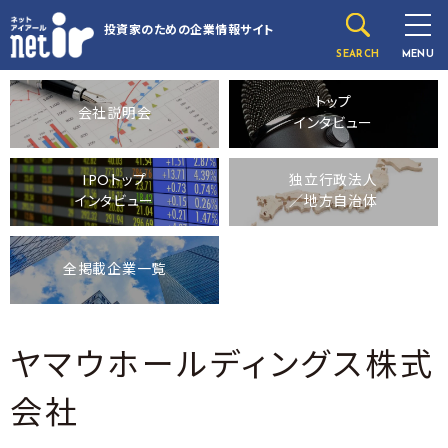
投資家のための
企業情報サイト
SEARCH
MENU
トップ
会社説明会
インタビュー
IPOトップ
独立行政法人
インタビュー
／地方自治体
全掲載企業一覧
ヤマウホールディングス株式
会社