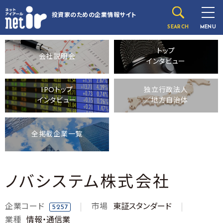
投資家のための
企業情報サイト
SEARCH
MENU
トップ
会社説明会
インタビュー
IPOトップ
独立行政法人
インタビュー
／地方自治体
全掲載企業一覧
ノバシステム株式会社
企業コード
市場
東証スタンダード
5257
業種
情報・通信業