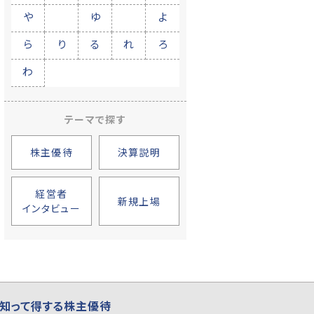
や
ゆ
よ
ら
り
る
れ
ろ
わ
テーマで探す
株主優待
決算説明
経営者
新規上場
インタビュー
知って得する株主優待