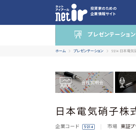
投資家のための
企業情報サイト
プレゼンテーション
ホーム
プレゼンテーション
5214 日本電
会社説明会
日本電気硝子株
企業コード
市場
東証プ
5214