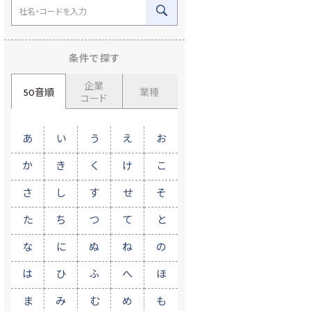
条件で探す
企業
50音順
業種
コード
あ
い
う
え
お
か
き
く
け
こ
さ
し
す
せ
そ
た
ち
つ
て
と
な
に
ぬ
ね
の
は
ひ
ふ
へ
ほ
ま
み
む
め
も