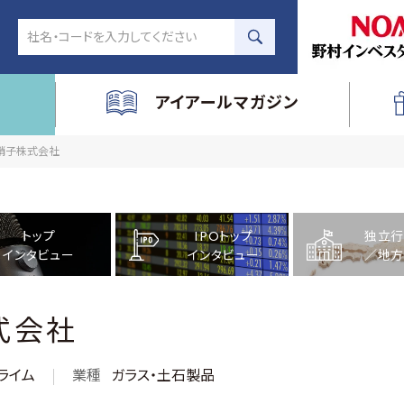
アイアールマガジン
気硝子株式会社
トップ
IPOトップ
独立行
インタビュー
インタビュー
／地方
式会社
ライム
業種
ガラス・土石製品