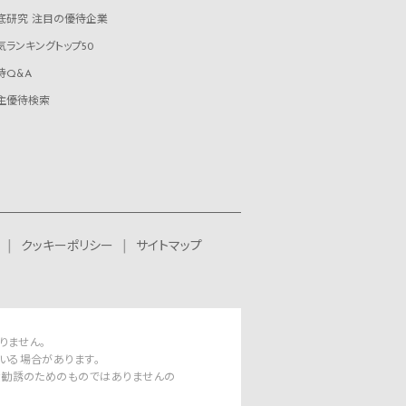
底研究 注目の優待企業
気ランキングトップ50
待Q&A
主優待検索
クッキーポリシー
サイトマップ
りません。
いる場合があります。
資勧誘のためのものではありませんの