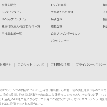
会社説明会
トップの素顔
徹
トップインタビュー
先駆者たちの大地
人
IPOトップインタビュー
特別企画
優
独立行政法人/地方自治体一覧
連載企画
株
全掲載企業一覧
企業プレゼンテーション
バックナンバー
お知らせ
このサイトについて
ご利用の注意
プライバシーポリシー
Rは収録コンテンツの内容について、正確性、相当性、その他一切の責任を負うものではあ
に掲載の動画、静止画、記事等の情報は、収録時点のものであり、その後、変更されて
は、会社のHPをご覧になるなどご自身でご確認ください。 なお、本コンテンツは投
報を基に投資をなされる場合にも、