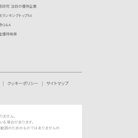
底研究 注目の優待企業
気ランキングトップ50
待Q&A
主優待検索
クッキーポリシー
サイトマップ
りません。
いる場合があります。
資勧誘のためのものではありませんの