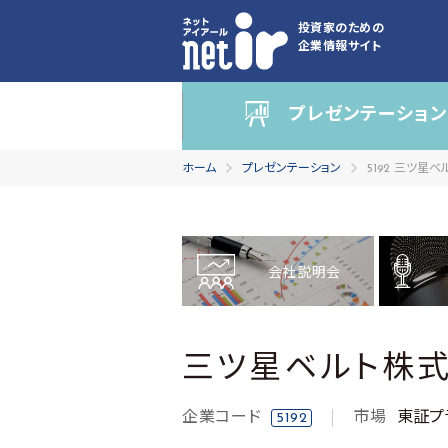
投資家のための
企業情報サイト
プレゼンテーション
ホーム
プレゼンテーション
5192 三ツ星
会社説明会
三ツ星ベルト株
企業コード
市場
東証プ
5192