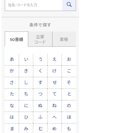
条件で探す
企業
50音順
業種
コード
あ
い
う
え
お
か
き
く
け
こ
さ
し
す
せ
そ
た
ち
つ
て
と
な
に
ぬ
ね
の
は
ひ
ふ
へ
ほ
ま
み
む
め
も