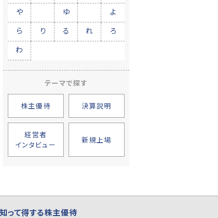
や
ゆ
よ
ら
り
る
れ
ろ
わ
テーマで探す
株主優待
決算説明
経営者
新規上場
インタビュー
知って得する株主優待