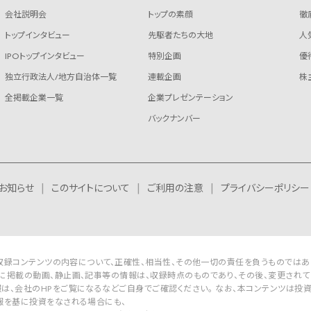
会社説明会
トップの素顔
徹
トップインタビュー
先駆者たちの大地
人
IPOトップインタビュー
特別企画
優
独立行政法人/地方自治体一覧
連載企画
株
全掲載企業一覧
企業プレゼンテーション
バックナンバー
お知らせ
このサイトについて
ご利用の注意
プライバシーポリシー
Rは収録コンテンツの内容について、正確性、相当性、その他一切の責任を負うものではあ
に掲載の動画、静止画、記事等の情報は、収録時点のものであり、その後、変更されて
は、会社のHPをご覧になるなどご自身でご確認ください。 なお、本コンテンツは投
報を基に投資をなされる場合にも、