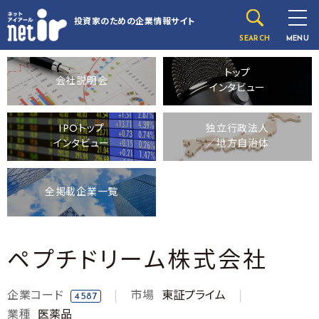
投資家のための
企業情報サイト
SEARCH
MENU
トップ
会社説明会
インタビュー
IPOトップ
独立行政法人
インタビュー
／地方自治体
全掲載企業一覧
ペプチドリーム株式会社
企業コード
市場
東証プライム
4587
業種
医薬品