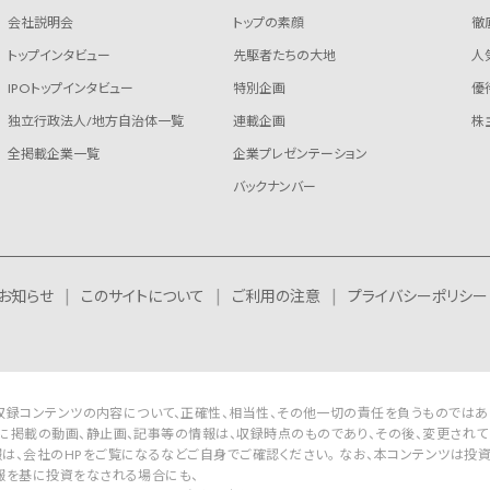
会社説明会
トップの素顔
徹
トップインタビュー
先駆者たちの大地
人
IPOトップインタビュー
特別企画
優
独立行政法人/地方自治体一覧
連載企画
株
全掲載企業一覧
企業プレゼンテーション
バックナンバー
お知らせ
このサイトについて
ご利用の注意
プライバシーポリシー
Rは収録コンテンツの内容について、正確性、相当性、その他一切の責任を負うものではあ
に掲載の動画、静止画、記事等の情報は、収録時点のものであり、その後、変更されて
は、会社のHPをご覧になるなどご自身でご確認ください。 なお、本コンテンツは投
報を基に投資をなされる場合にも、