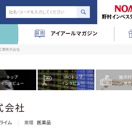
アイアールマガジン
品工業株式会社
トップ
IPOトップ
独立行
インタビュー
インタビュー
／地方
式会社
ライム
業種
医薬品