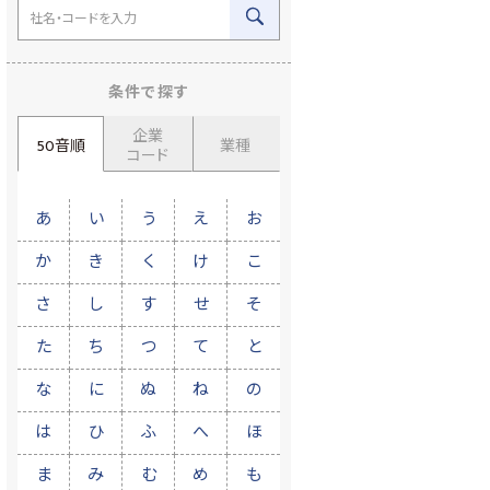
条件で探す
企業
50音順
業種
コード
あ
い
う
え
お
か
き
く
け
こ
さ
し
す
せ
そ
た
ち
つ
て
と
な
に
ぬ
ね
の
は
ひ
ふ
へ
ほ
ま
み
む
め
も