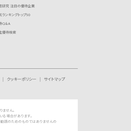
底研究 注目の優待企業
気ランキングトップ50
待Q&A
主優待検索
クッキーポリシー
サイトマップ
りません。
いる場合があります。
資勧誘のためのものではありませんの