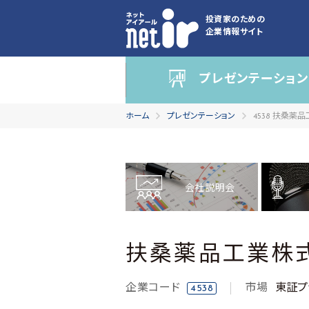
投資家のための
企業情報サイト
プレゼンテーション
ホーム
プレゼンテーション
4538 扶桑薬
会社説明会
扶桑薬品工業株
企業コード
市場
東証プ
4538