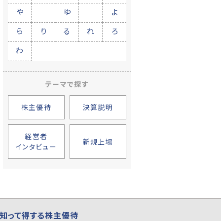
や
ゆ
よ
ら
り
る
れ
ろ
わ
テーマで探す
株主優待
決算説明
経営者
新規上場
インタビュー
知って得する株主優待