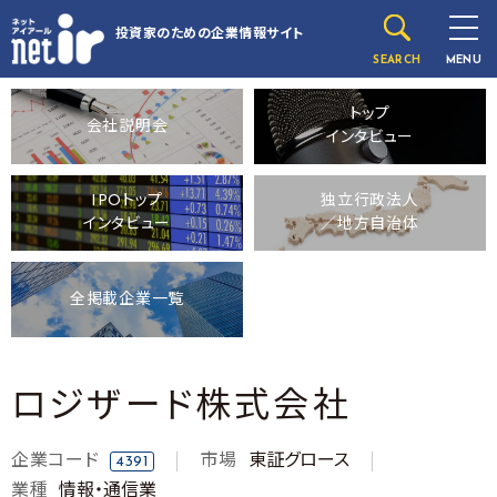
投資家のための
企業情報サイト
SEARCH
MENU
トップ
会社説明会
インタビュー
IPOトップ
独立行政法人
インタビュー
／地方自治体
全掲載企業一覧
ロジザード株式会社
企業コード
市場
東証グロース
4391
業種
情報・通信業