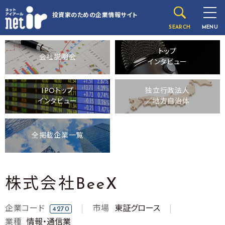
投資家のための
企業情報サイト
SEARCH
MENU
トップ
会社説明会
インタビュー
IPOトップ
独立行政法人
インタビュー
／地方自治体
全掲載企業一覧
株式会社BeeX
企業コード
市場
東証グロース
4270
業種
情報・通信業