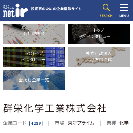
投資家のための
企業情報サイト
SEARCH
MENU
トップ
会社説明会
インタビュー
IPOトップ
独立行政法人
インタビュー
／地方自治体
全掲載企業一覧
群栄化学工業株式会社
企業コード
市場
東証プライム
業種
化学
4229