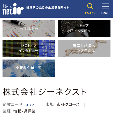
投資家のための
企業情報サイト
SEARCH
MENU
トップ
会社説明会
インタビュー
IPOトップ
独立行政法人
インタビュー
／地方自治体
全掲載企業一覧
株式会社ジーネクスト
企業コード
市場
東証グロース
4179
業種
情報・通信業