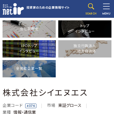
投資家のための
企業情報サイト
SEARCH
MENU
トップ
会社説明会
インタビュー
IPOトップ
独立行政法人
インタビュー
／地方自治体
全掲載企業一覧
株式会社シイエヌエス
企業コード
市場
東証グロース
4076
業種
情報・通信業