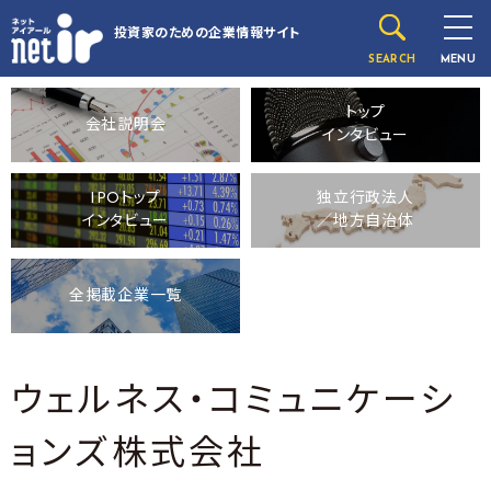
投資家のための
企業情報サイト
SEARCH
MENU
トップ
会社説明会
インタビュー
IPOトップ
独立行政法人
インタビュー
／地方自治体
全掲載企業一覧
ウェルネス・コミュニケーシ
ョンズ株式会社