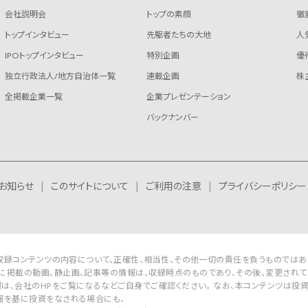
会社説明会
トップの素顔
徹
トップインタビュー
先駆者たちの大地
人
IPOトップインタビュー
特別企画
優
独立行政法人/地方自治体一覧
連載企画
株
全掲載企業一覧
企業プレゼンテーション
バックナンバー
お知らせ
このサイトについて
ご利用の注意
プライバシーポリシー
Rは収録コンテンツの内容について、正確性、相当性、その他一切の責任を負うものではあ
に掲載の動画、静止画、記事等の情報は、収録時点のものであり、その後、変更されて
は、会社のHPをご覧になるなどご自身でご確認ください。 なお、本コンテンツは投
報を基に投資をなされる場合にも、