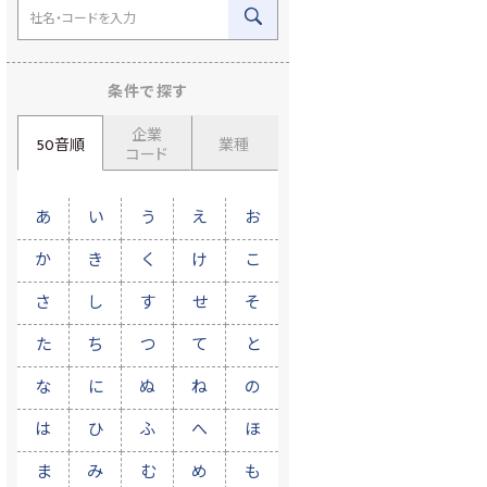
条件で探す
企業
50音順
業種
コード
あ
い
う
え
お
か
き
く
け
こ
さ
し
す
せ
そ
た
ち
つ
て
と
な
に
ぬ
ね
の
は
ひ
ふ
へ
ほ
ま
み
む
め
も