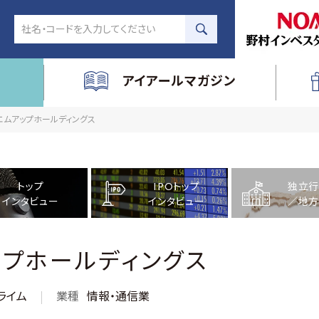
アイアールマガジン
社エムアップホールディングス
トップ
IPOトップ
独立行
インタビュー
インタビュー
／地方
プホールディングス
ライム
業種
情報・通信業