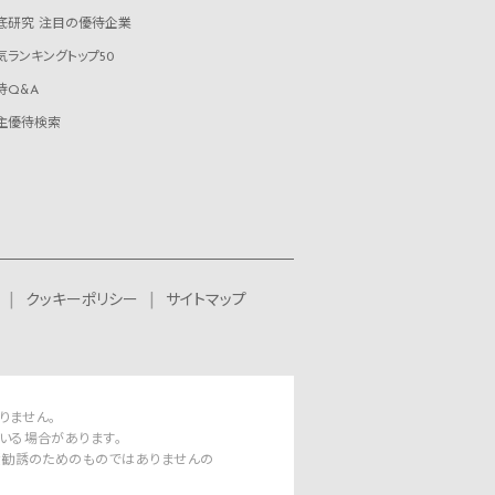
底研究 注目の優待企業
気ランキングトップ50
待Q&A
主優待検索
クッキーポリシー
サイトマップ
りません。
いる場合があります。
資勧誘のためのものではありませんの