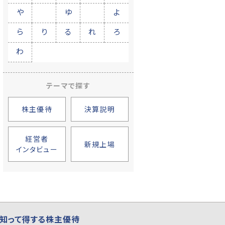
や
ゆ
よ
ら
り
る
れ
ろ
わ
テーマで探す
株主優待
決算説明
経営者
新規上場
インタビュー
知って得する株主優待