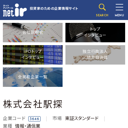
投資家のための
企業情報サイト
SEARCH
MENU
トップ
会社説明会
インタビュー
IPOトップ
独立行政法人
インタビュー
／地方自治体
全掲載企業一覧
株式会社駅探
企業コード
市場
東証スタンダード
3646
業種
情報・通信業