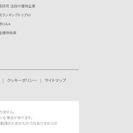
底研究 注目の優待企業
気ランキングトップ50
待Q&A
主優待検索
クッキーポリシー
サイトマップ
りません。
いる場合があります。
資勧誘のためのものではありませんの