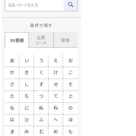
条件で探す
企業
50音順
業種
コード
あ
い
う
え
お
か
き
く
け
こ
さ
し
す
せ
そ
た
ち
つ
て
と
な
に
ぬ
ね
の
は
ひ
ふ
へ
ほ
ま
み
む
め
も