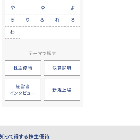
や
ゆ
よ
ら
り
る
れ
ろ
わ
テーマで探す
株主優待
決算説明
経営者
新規上場
インタビュー
知って得する株主優待