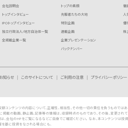
会社説明会
トップの素顔
徹
トップインタビュー
先駆者たちの大地
人
IPOトップインタビュー
特別企画
優
独立行政法人/地方自治体一覧
連載企画
株
全掲載企業一覧
企業プレゼンテーション
バックナンバー
お知らせ
このサイトについて
ご利用の注意
プライバシーポリシー
Rは収録コンテンツの内容について、正確性、相当性、その他一切の責任を負うものではあ
に掲載の動画、静止画、記事等の情報は、収録時点のものであり、その後、変更されて
は、会社のHPをご覧になるなどご自身でご確認ください。 なお、本コンテンツは投
報を基に投資をなされる場合にも、