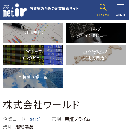
投資家のための
企業情報サイト
SEARCH
MENU
トップ
会社説明会
インタビュー
IPOトップ
独立行政法人
インタビュー
／地方自治体
全掲載企業一覧
株式会社ワールド
企業コード
市場
東証プライム
3612
業種
繊維製品