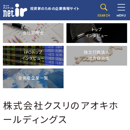
投資家のための
企業情報サイト
SEARCH
MENU
トップ
会社説明会
インタビュー
IPOトップ
独立行政法人
インタビュー
／地方自治体
全掲載企業一覧
株式会社クスリのアオキホ
ールディングス