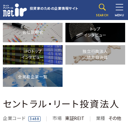
投資家のための
企業情報サイト
SEARCH
MENU
トップ
会社説明会
インタビュー
IPOトップ
独立行政法人
インタビュー
／地方自治体
全掲載企業一覧
セントラル・リート投資法人
企業コード
市場
東証REIT
業種
その他
3488