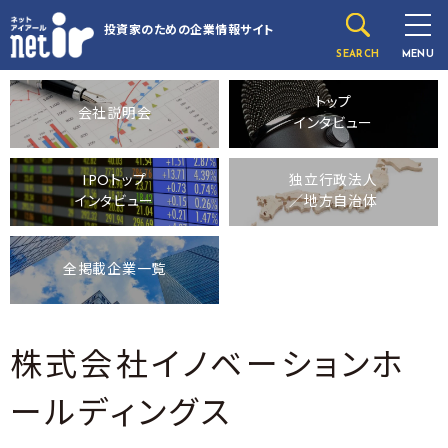
投資家のための
企業情報サイト
SEARCH
MENU
トップ
会社説明会
インタビュー
IPOトップ
独立行政法人
インタビュー
／地方自治体
全掲載企業一覧
株式会社イノベーションホ
ールディングス