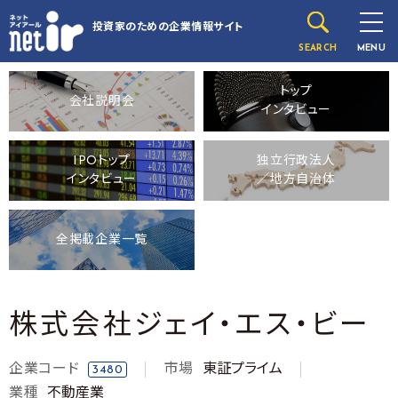
投資家のための
企業情報サイト
SEARCH
MENU
トップ
会社説明会
インタビュー
IPOトップ
独立行政法人
インタビュー
／地方自治体
全掲載企業一覧
株式会社ジェイ・エス・ビー
企業コード
市場
東証プライム
3480
業種
不動産業