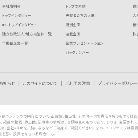
会社説明会
トップの素顔
徹
トップインタビュー
先駆者たちの大地
人
IPOトップインタビュー
特別企画
優
独立行政法人/地方自治体一覧
連載企画
株
全掲載企業一覧
企業プレゼンテーション
バックナンバー
お知らせ
このサイトについて
ご利用の注意
プライバシーポリシー
Rは収録コンテンツの内容について、正確性、相当性、その他一切の責任を負うものではあ
に掲載の動画、静止画、記事等の情報は、収録時点のものであり、その後、変更されて
は、会社のHPをご覧になるなどご自身でご確認ください。 なお、本コンテンツは投
報を基に投資をなされる場合にも、