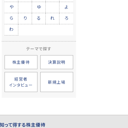
や
ゆ
よ
ら
り
る
れ
ろ
わ
テーマで探す
株主優待
決算説明
経営者
新規上場
インタビュー
知って得する株主優待