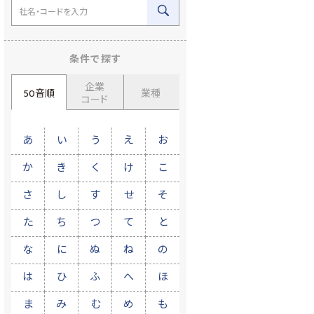
条件で探す
企業
50音順
業種
コード
あ
い
う
え
お
か
き
く
け
こ
さ
し
す
せ
そ
た
ち
つ
て
と
な
に
ぬ
ね
の
は
ひ
ふ
へ
ほ
ま
み
む
め
も