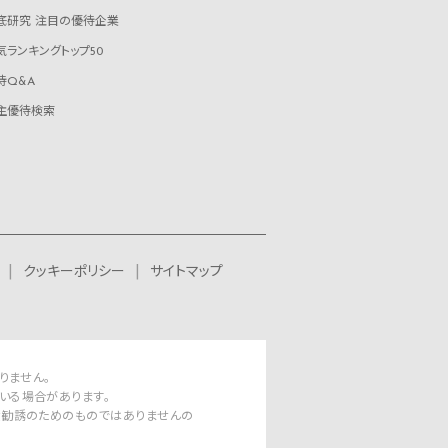
底研究 注目の優待企業
気ランキングトップ50
待Q&A
主優待検索
クッキーポリシー
サイトマップ
りません。
いる場合があります。
資勧誘のためのものではありませんの