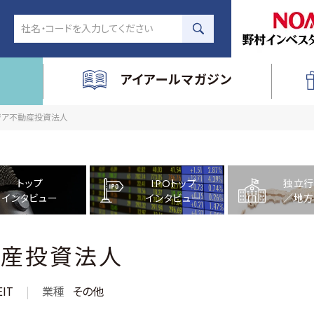
アイアールマガジン
アジア不動産投資法人
トップ
IPOトップ
独立行
インタビュー
インタビュー
／地方
動産投資法人
IT
業種
その他