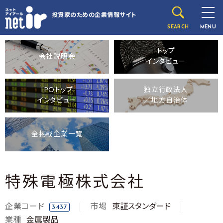
投資家のための
企業情報サイト
SEARCH
MENU
トップ
会社説明会
インタビュー
IPOトップ
独立行政法人
インタビュー
／地方自治体
全掲載企業一覧
特殊電極株式会社
企業コード
市場
東証スタンダード
3437
業種
金属製品