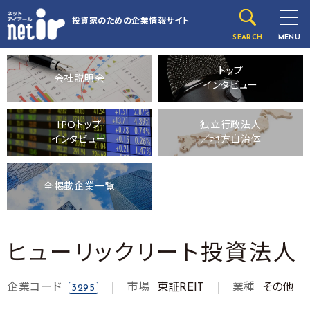
投資家のための
企業情報サイト
SEARCH
MENU
トップ
会社説明会
インタビュー
IPOトップ
独立行政法人
インタビュー
／地方自治体
全掲載企業一覧
ヒューリックリート投資法人
企業コード
市場
東証REIT
業種
その他
3295