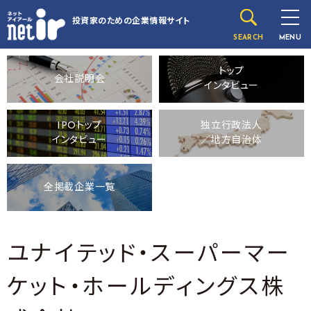
投資家のための
企業情報サイト
SEARCH
MENU
トップ
会社説明会
インタビュー
IPOトップ
独立行政法人
インタビュー
／地方自治体
全掲載企業一覧
ユナイテッド・スーパーマー
ケット・ホールディングス株