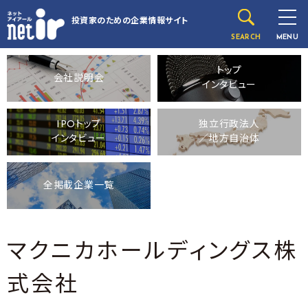
投資家のための
企業情報サイト
SEARCH
MENU
トップ
会社説明会
インタビュー
IPOトップ
独立行政法人
インタビュー
／地方自治体
全掲載企業一覧
マクニカホールディングス株
式会社