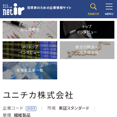
投資家のための
企業情報サイト
SEARCH
MENU
トップ
会社説明会
インタビュー
IPOトップ
独立行政法人
インタビュー
／地方自治体
全掲載企業一覧
ユニチカ株式会社
企業コード
市場
東証スタンダード
3103
業種
繊維製品