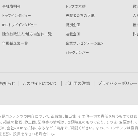
会社説明会
トップの素顔
徹
トップインタビュー
先駆者たちの大地
人
IPOトップインタビュー
特別企画
優
独立行政法人/地方自治体一覧
連載企画
株
全掲載企業一覧
企業プレゼンテーション
バックナンバー
お知らせ
このサイトについて
ご利用の注意
プライバシーポリシー
Rは収録コンテンツの内容について、正確性、相当性、その他一切の責任を負うものではあ
に掲載の動画、静止画、記事等の情報は、収録時点のものであり、その後、変更されて
は、会社のHPをご覧になるなどご自身でご確認ください。 なお、本コンテンツは投
報を基に投資をなされる場合にも、