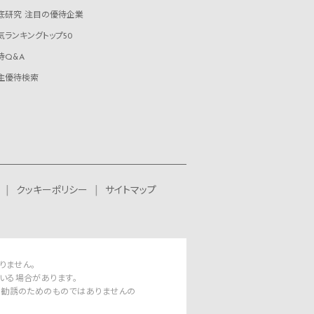
底研究 注目の優待企業
気ランキングトップ50
待Q&A
主優待検索
クッキーポリシー
サイトマップ
りません。
いる場合があります。
資勧誘のためのものではありませんの