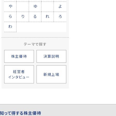
や
ゆ
よ
ら
り
る
れ
ろ
わ
テーマで探す
株主優待
決算説明
経営者
新規上場
インタビュー
知って得する株主優待