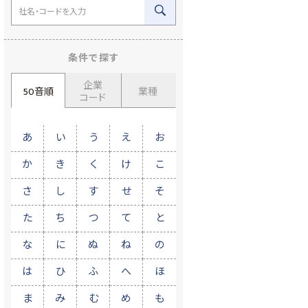
条件で探す
企業
50音順
業種
コード
あ
い
う
え
お
か
き
く
け
こ
さ
し
す
せ
そ
た
ち
つ
て
と
な
に
ぬ
ね
の
は
ひ
ふ
へ
ほ
ま
み
む
め
も