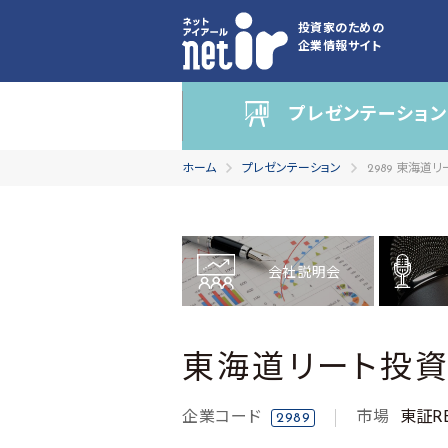
投資家のための
企業情報サイト
プレゼンテーション
ホーム
プレゼンテーション
2989 東海道
会社説明会
東海道リート投
企業コード
市場
東証RE
2989