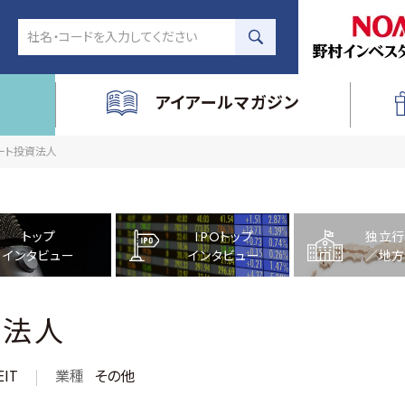
アイアールマガジン
リート投資法人
トップ
IPOトップ
独立行
インタビュー
インタビュー
／地方
資法人
IT
業種
その他