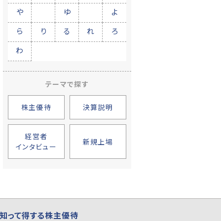
や
ゆ
よ
ら
り
る
れ
ろ
わ
テーマで探す
株主優待
決算説明
経営者
新規上場
インタビュー
知って得する株主優待