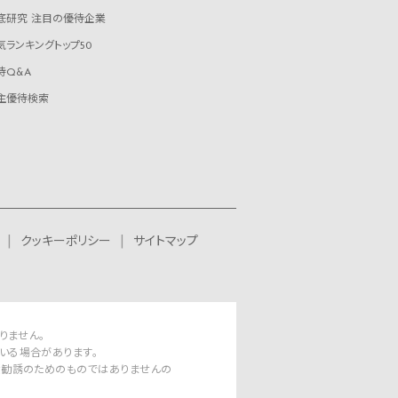
底研究 注目の優待企業
気ランキングトップ50
待Q&A
主優待検索
クッキーポリシー
サイトマップ
りません。
いる場合があります。
資勧誘のためのものではありませんの