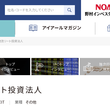
アイアールマガジン
LA物流リート投資法人
トップ
IPOトップ
独立行
インタビュー
インタビュー
／地方
ート投資法人
IT
業種
その他