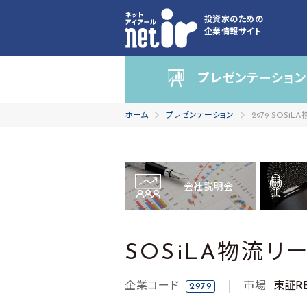
投資家のための
企業情報サイト
プレゼンテーション
ホーム
プレゼンテーション
2979 SOSi
会社説明会
SOSiLA物流リ
企業コード
市場
東証RE
2979