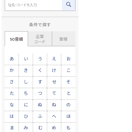
条件で探す
企業
50音順
業種
コード
あ
い
う
え
お
か
き
く
け
こ
さ
し
す
せ
そ
た
ち
つ
て
と
な
に
ぬ
ね
の
は
ひ
ふ
へ
ほ
ま
み
む
め
も