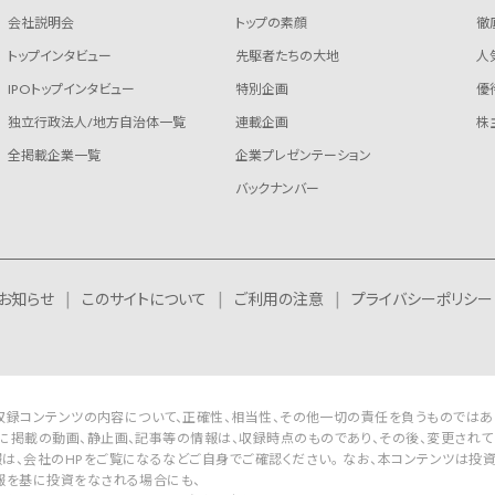
会社説明会
トップの素顔
徹
トップインタビュー
先駆者たちの大地
人
IPOトップインタビュー
特別企画
優
独立行政法人/地方自治体一覧
連載企画
株
全掲載企業一覧
企業プレゼンテーション
バックナンバー
お知らせ
このサイトについて
ご利用の注意
プライバシーポリシー
Rは収録コンテンツの内容について、正確性、相当性、その他一切の責任を負うものではあ
に掲載の動画、静止画、記事等の情報は、収録時点のものであり、その後、変更されて
は、会社のHPをご覧になるなどご自身でご確認ください。 なお、本コンテンツは投
報を基に投資をなされる場合にも、