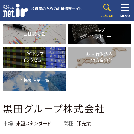
投資家のための
企業情報サイト
SEARCH
MENU
トップ
会社説明会
インタビュー
IPOトップ
独立行政法人
インタビュー
／地方自治体
全掲載企業一覧
黒田グループ株式会社
市場
東証スタンダード
業種
卸売業