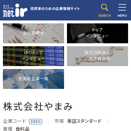
投資家のための
企業情報サイト
SEARCH
MENU
トップ
会社説明会
インタビュー
IPOトップ
独立行政法人
インタビュー
／地方自治体
全掲載企業一覧
株式会社やまみ
企業コード
市場
東証スタンダード
2820
業種
食料品