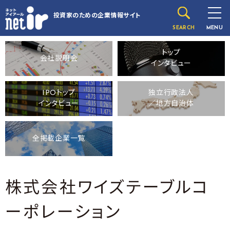
投資家のための
企業情報サイト
SEARCH
MENU
トップ
会社説明会
インタビュー
IPOトップ
独立行政法人
インタビュー
／地方自治体
全掲載企業一覧
株式会社ワイズテーブルコ
ーポレーション