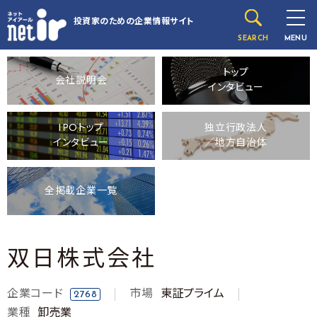
投資家のための
企業情報サイト
SEARCH
MENU
トップ
会社説明会
インタビュー
IPOトップ
独立行政法人
インタビュー
／地方自治体
全掲載企業一覧
双日株式会社
企業コード
市場
東証プライム
2768
業種
卸売業