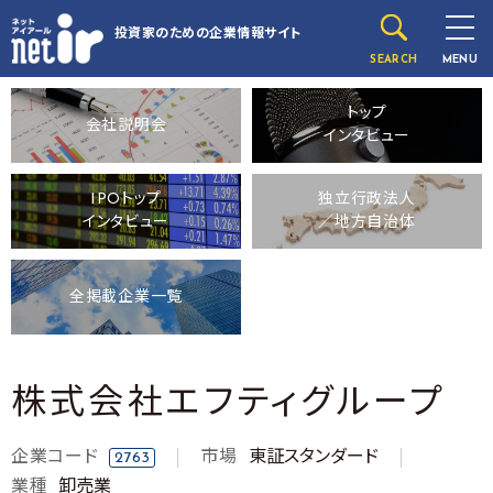
投資家のための
企業情報サイト
SEARCH
MENU
トップ
会社説明会
インタビュー
IPOトップ
独立行政法人
インタビュー
／地方自治体
全掲載企業一覧
株式会社エフティグループ
企業コード
市場
東証スタンダード
2763
業種
卸売業