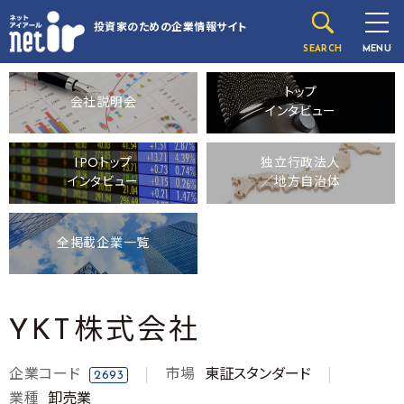
投資家のための
企業情報サイト
SEARCH
MENU
トップ
会社説明会
インタビュー
IPOトップ
独立行政法人
インタビュー
／地方自治体
全掲載企業一覧
YKT株式会社
企業コード
市場
東証スタンダード
2693
業種
卸売業