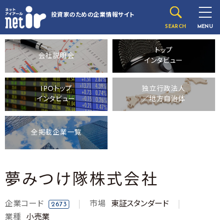
投資家のための
企業情報サイト
SEARCH
MENU
トップ
会社説明会
インタビュー
IPOトップ
独立行政法人
インタビュー
／地方自治体
全掲載企業一覧
夢みつけ隊株式会社
企業コード
市場
東証スタンダード
2673
業種
小売業