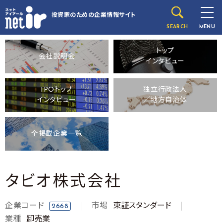
投資家のための
企業情報サイト
SEARCH
MENU
トップ
会社説明会
インタビュー
IPOトップ
独立行政法人
インタビュー
／地方自治体
全掲載企業一覧
タビオ株式会社
企業コード
市場
東証スタンダード
2668
業種
卸売業